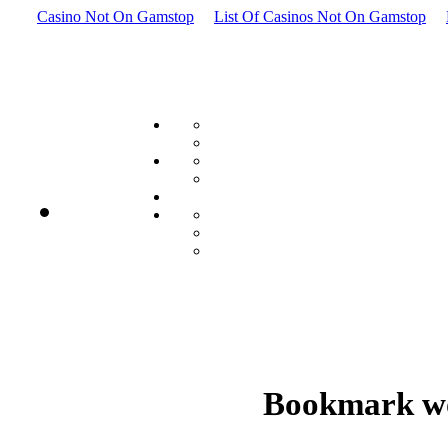
Casino Not On Gamstop
List Of Casinos Not On Gamstop
Bookmark w