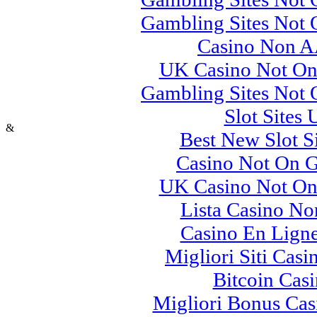
Gambling Sites Not
Casino Non 
UK Casino Not O
Gambling Sites Not
Slot Sites 
&
Best New Slot S
Casino Not On 
UK Casino Not O
Lista Casino N
Casino En Ligne
Migliori Siti Casi
Bitcoin Cas
Migliori Bonus Cas