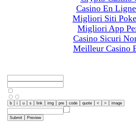
Casino En Ligne
Migliori Siti Pok
Migliori App Pe
Casino Sicuri 
Meilleur Casino 