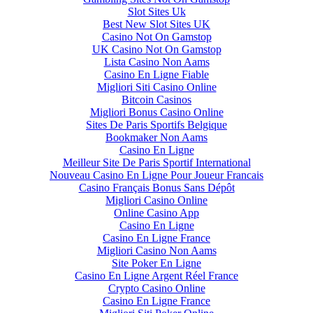
Slot Sites Uk
Best New Slot Sites UK
Casino Not On Gamstop
UK Casino Not On Gamstop
Lista Casino Non Aams
Casino En Ligne Fiable
Migliori Siti Casino Online
Bitcoin Casinos
Migliori Bonus Casino Online
Sites De Paris Sportifs Belgique
Bookmaker Non Aams
Casino En Ligne
Meilleur Site De Paris Sportif International
Nouveau Casino En Ligne Pour Joueur Francais
Casino Français Bonus Sans Dépôt
Migliori Casino Online
Online Casino App
Casino En Ligne
Casino En Ligne France
Migliori Casino Non Aams
Site Poker En Ligne
Casino En Ligne Argent Réel France
Crypto Casino Online
Casino En Ligne France