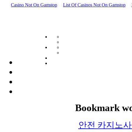
Casino Not On Gamstop
List Of Casinos Not On Gamstop
Bookmark wo
안전 카지노