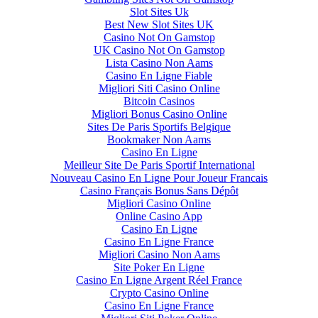
Slot Sites Uk
Best New Slot Sites UK
Casino Not On Gamstop
UK Casino Not On Gamstop
Lista Casino Non Aams
Casino En Ligne Fiable
Migliori Siti Casino Online
Bitcoin Casinos
Migliori Bonus Casino Online
Sites De Paris Sportifs Belgique
Bookmaker Non Aams
Casino En Ligne
Meilleur Site De Paris Sportif International
Nouveau Casino En Ligne Pour Joueur Francais
Casino Français Bonus Sans Dépôt
Migliori Casino Online
Online Casino App
Casino En Ligne
Casino En Ligne France
Migliori Casino Non Aams
Site Poker En Ligne
Casino En Ligne Argent Réel France
Crypto Casino Online
Casino En Ligne France