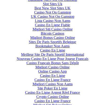
Slot Sites Uk
Best New Slot Sites UK
Casino Not On Gamstop
UK Casino Not On Gamstop
Lista Casino Non Aams
Casino En Ligne Fiable
Migliori Siti Casino Online
Bitcoin Casinos
Migliori Bonus Casino Online
Sites De Paris Sportifs Belgique
Bookmaker Non Aams
Casino En Ligne
Meilleur Site De Paris Sportif International
Nouveau Casino En Ligne Pour Joueur Francais
Casino Français Bonus Sans Dépôt
Migliori Casino Online
Online Casino App
Casino En Ligne
Casino En Ligne France
Migliori Casino Non Aams
Site Poker En Ligne
Casino En Ligne Argent Réel France
Crypto Casino Online
Casino En Ligne France