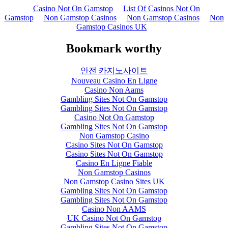
Casino Not On Gamstop
List Of Casinos Not On
Gamstop
Non Gamstop Casinos
Non Gamstop Casinos
Non
Gamstop Casinos UK
Bookmark worthy
안전 카지노사이트
Nouveau Casino En Ligne
Casino Non Aams
Gambling Sites Not On Gamstop
Gambling Sites Not On Gamstop
Casino Not On Gamstop
Gambling Sites Not On Gamstop
Non Gamstop Casino
Casino Sites Not On Gamstop
Casino Sites Not On Gamstop
Casino En Ligne Fiable
Non Gamstop Casinos
Non Gamstop Casino Sites UK
Gambling Sites Not On Gamstop
Gambling Sites Not On Gamstop
Casino Non AAMS
UK Casino Not On Gamstop
Gambling Sites Not On Gamstop