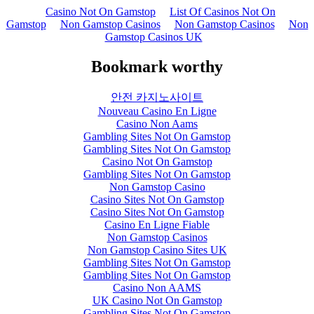
Casino Not On Gamstop
List Of Casinos Not On
Gamstop
Non Gamstop Casinos
Non Gamstop Casinos
Non
Gamstop Casinos UK
Bookmark worthy
안전 카지노사이트
Nouveau Casino En Ligne
Casino Non Aams
Gambling Sites Not On Gamstop
Gambling Sites Not On Gamstop
Casino Not On Gamstop
Gambling Sites Not On Gamstop
Non Gamstop Casino
Casino Sites Not On Gamstop
Casino Sites Not On Gamstop
Casino En Ligne Fiable
Non Gamstop Casinos
Non Gamstop Casino Sites UK
Gambling Sites Not On Gamstop
Gambling Sites Not On Gamstop
Casino Non AAMS
UK Casino Not On Gamstop
Gambling Sites Not On Gamstop